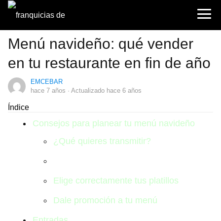
Menú navideño: qué vender
en tu restaurante en fin de año
EMCEBAR
hace 7 años
· Actualizado hace 6 años
Índice
Consejos para planear tu menú navideño
¿Qué quieres transmitir?
Busca algo que identifique tu menú
Elige correctamente tus platillos
Dale promoción a tu menú
Entradas