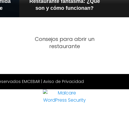
omida
Restaurante fantasma: ¿Qué
te
son y cómo funcionan?
Consejos para abrir un
restaurante
Reservados EMCEBAR |
Aviso de Privacidad