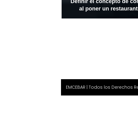
Definir el concepto de c
al poner un restauran
EMCEBAR
| Todos los Derechos 